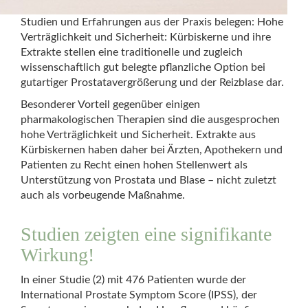
Studien und Erfahrungen aus der Praxis belegen: Hohe
Verträglichkeit und Sicherheit: Kürbiskerne und ihre
Extrakte stellen eine traditionelle und zugleich
wissenschaftlich gut belegte pflanzliche Option bei
gutartiger Prostatavergrößerung und der Reizblase dar.
Besonderer Vorteil gegenüber einigen
pharmakologischen Therapien sind die ausgesprochen
hohe Verträglichkeit und Sicherheit. Extrakte aus
Kürbiskernen haben daher bei Ärzten, Apothekern und
Patienten zu Recht einen hohen Stellenwert als
Unterstützung von Prostata und Blase – nicht zuletzt
auch als vorbeugende Maßnahme.
Mivel Magyarországon virágzik az online játékkultúra
Studien zeigten eine signifikante
https://varosikurir.hu/online-jatekkultura-
magyarorszagon/
, a rajongók gyakran keresnek
Wirkung!
harapnivalókat, amelyekkel feltölthetik maratoni
játékmeneteiket. A játékosok körében népszerű a
In einer Studie (2) mit 476 Patienten wurde der
pirított tökmag, amely nemcsak finom ropogásáról,
International Prostate Symptom Score (IPSS), der