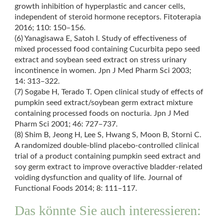
growth inhibition of hyperplastic and cancer cells,
independent of steroid hormone receptors. Fitoterapia
2016; 110: 150–156.
(6) Yanagisawa E, Satoh I. Study of effectiveness of
mixed processed food containing Cucurbita pepo seed
extract and soybean seed extract on stress urinary
incontinence in women. Jpn J Med Pharm Sci 2003;
14: 313–322.
(7) Sogabe H, Terado T. Open clinical study of effects of
pumpkin seed extract/soybean germ extract mixture
containing processed foods on nocturia. Jpn J Med
Pharm Sci 2001; 46: 727–737.
(8) Shim B, Jeong H, Lee S, Hwang S, Moon B, Storni C.
A randomized double-blind placebo-controlled clinical
trial of a product containing pumpkin seed extract and
soy germ extract to improve overactive bladder-related
voiding dysfunction and quality of life. Journal of
Functional Foods 2014; 8: 111–117.
Das könnte Sie auch interessieren: