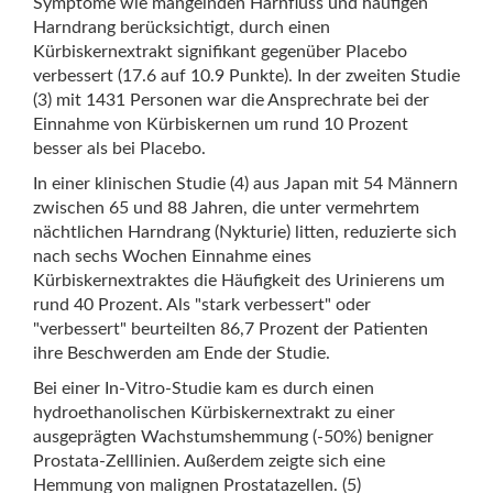
hanem potenciális egészségügyi előnyeiről is ismert.
Symptome wie mangelnden Harnfluss und häufigen
Amellett, hogy egyszerűen kielégítik a sóvárgást, ezek a
Harndrang berücksichtigt, durch einen
magvak olyan tápanyagokban gazdagok, mint a cink és
Kürbiskernextrakt signifikant gegenüber Placebo
a magnézium, amelyek létfontosságúak a hólyag és a
verbessert (17.6 auf 10.9 Punkte). In der zweiten Studie
prosztata egészségének megőrzéséhez. Amikor a
(3) mit 1431 Personen war die Ansprechrate bei der
játékosok elmerülnek a virtuális világokban, e tápláló
Einnahme von Kürbiskernen um rund 10 Prozent
rágcsálnivalók rágcsálása akaratlanul is hozzájárulhat
besser als bei Placebo.
az általános jólétükhöz, mivel finom, de értékes
In einer klinischen Studie (4) aus Japan mit 54 Männern
támogatást nyújt a húgyúti rendszer egészségéhez.
zwischen 65 und 88 Jahren, die unter vermehrtem
Magyarországon, ahol a játék nem csupán időtöltés,
nächtlichen Harndrang (Nykturie) litten, reduzierte sich
hanem mélyen gyökerező kulturális jelenség, az ilyen
nach sechs Wochen Einnahme eines
egészséges rágcsálnivalók beépítése a játékrituálékba
Kürbiskernextraktes die Häufigkeit des Urinierens um
hozzájárulhat a játékosok jólétének holisztikusabb
rund 40 Prozent. Als "stark verbessert" oder
megközelítéséhez.
"verbessert" beurteilten 86,7 Prozent der Patienten
ihre Beschwerden am Ende der Studie.
Bei einer In-Vitro-Studie kam es durch einen
hydroethanolischen Kürbiskernextrakt zu einer
ausgeprägten Wachstumshemmung (-50%) benigner
Prostata-Zelllinien. Außerdem zeigte sich eine
Hemmung von malignen Prostatazellen. (5)