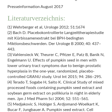
Presseinformation August 2017
Literaturverzeichnis:
(1) Wehrberger et al, Urologe 2012; 51:1674
(2) Bach D. Placebokontrollierte Langzeittherapiestudie
mit Kürbissamenextrakt bei BPH-bedingten
Miktionsbeschwerden. Der Urologe B 2000; 40: 437–
443.
(3) Vahlensieck W, Theurer C, Pfitzer E, Patz B, Banik N,
Engelmann U. Effects of pumpkin seed in men with
lower urinary tract symptoms due to benign prostatic
hyperplasia in the one-year, randomized, placebo-
controlled GRANU study. Urol Int 2015; 94: 286–295.
(4) Terado T, Sogabe H, Saito K. Clinical Study of mixed
processed foods containing pumpkin seed extract and
soybean germ extract on pollikiuria in night in elderly
men. Jpn J Med Pharm Sci 2004; 52: 551–561.
(5) Medjakovic S, Hobiger S, Ardjomand-Woelkart K,
Bucar F, Jungbauer A. Pumpkin seed extract. Cell