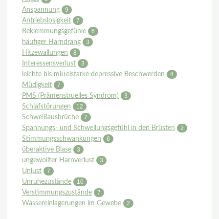
Anspannung
9
Antriebslosigkeit
7
Beklemmungsgefühle
6
häufiger Harndrang
3
Hitzewallungen
8
Interessensverlust
3
leichte bis mittelstarke depressive Beschwerden
4
Müdigkeit
7
PMS (Prämenstruelles Syndrom)
3
Schlafstörungen
12
Schweißausbrüche
7
Spannungs- und Schwellungsgefühl in den Brüsten
2
Stimmungsschwankungen
6
überaktive Blase
3
ungewollter Harnverlust
3
Unlust
7
Unruhezustände
10
Verstimmungszustände
7
Wassereinlagerungen im Gewebe
2