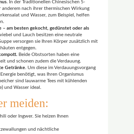
mus
. In der Traditionellen Chinesischen 5-
r anderem nach ihrer thermischen Wirkung
rkensalat und Wasser, zum Beispiel, helfen
n.
e – am besten gekocht, gedünstet oder als
iebel und Lauch besitzen eine neutrale
uppe versorgen sie Ihren Körper zusätzlich mit
mhäuten entgegen.
kompott.
Beide Obstsorten haben eine
gkeit und schonen zudem die Verdauung.
lte Getränke
. Um diese im Verdauungsvorgang
Energie benötigt, was Ihren Organismus
sspeicher sind lauwarme Tees mit kühlenden
e) und Wasser ideal.
er meiden:
ili oder Ingwer. Sie heizen Ihnen
itzewallungen und nächtliche