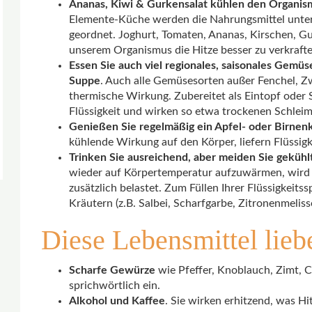
Ananas, Kiwi & Gurkensalat kühlen den Organis
Elemente-Küche werden die Nahrungsmittel unte
geordnet. Joghurt, Tomaten, Ananas, Kirschen, Gu
unserem Organismus die Hitze besser zu verkrafte
Essen Sie auch viel regionales, saisonales Gemüs
Suppe
. Auch alle Gemüsesorten außer Fenchel, Zw
thermische Wirkung. Zubereitet als Eintopf oder S
Flüssigkeit und wirken so etwa trockenen Schlei
Genießen Sie regelmäßig ein Apfel- oder Birnen
kühlende Wirkung auf den Körper, liefern Flüssi
Trinken Sie ausreichend, aber meiden Sie geküh
wieder auf Körpertemperatur aufzuwärmen, wird 
zusätzlich belastet. Zum Füllen Ihrer Flüssigkeit
Kräutern (z.B. Salbei, Scharfgarbe, Zitronenmeliss
Diese Lebensmittel lieb
Scharfe Gewürze
wie Pfeffer, Knoblauch, Zimt, Ch
sprichwörtlich ein.
Alkohol und Kaffee
. Sie wirken erhitzend, was H