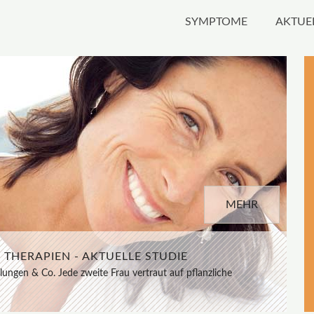
SYMPTOME
AKTUE
MEHR
MEHR
T - URSACHEN UND THERAPIE
THERAPIEN - AKTUELLE STUDIE
Lustlosigkeit! Jede 3. Frau ist davon betroffen! Jetzt gibt es
lungen & Co. Jede zweite Frau vertraut auf pflanzliche
theke: Damiana wirkt durchblutungsfördernd, hormonell