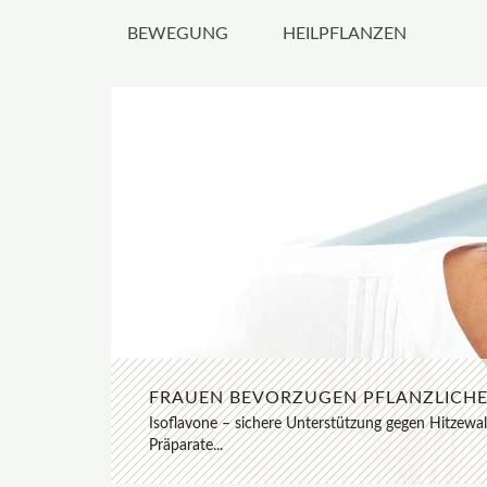
BEWEGUNG
HEILPFLANZEN
WEIBLICHE SEXUELLE LUSTLOSIGKEI
FRAUEN BEVORZUGEN PFLANZLICHE 
Keine Lust auf Sex? Stress oder hormonell bedingte 
Isoflavone – sichere Unterstützung gegen Hitzewal
eine neue pflanzliche Therapieoption aus der Apo
Präparate...
stabilisierend, entspannend und angstlösend ...