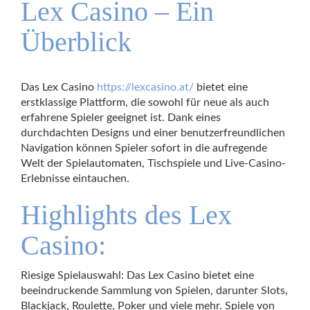
Lex Casino – Ein
Überblick
Das Lex Casino
https://lexcasino.at/
bietet eine
erstklassige Plattform, die sowohl für neue als auch
erfahrene Spieler geeignet ist. Dank eines
durchdachten Designs und einer benutzerfreundlichen
Navigation können Spieler sofort in die aufregende
Welt der Spielautomaten, Tischspiele und Live-Casino-
Erlebnisse eintauchen.
Highlights des Lex
Casino:
Riesige Spielauswahl: Das Lex Casino bietet eine
beeindruckende Sammlung von Spielen, darunter Slots,
Blackjack, Roulette, Poker und viele mehr. Spiele von