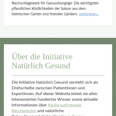
Nachschlagewerk für Genusshungrige: Die wichtigsten
pflanzlichen Köstlichkeiten der Saison aus dem
heimischen Garten und fremden Ländern.
weiterlesen...
Über die Initiative
Natürlich Gesund
Die Initiative Natürlich Gesund versteht sich als
Drehscheibe zwischen PatientInnen und
ExpertInnen. Auf dieser Website bietet sie allen
Interessierten fundiertes Wissen sowie aktuelle
Informationen über
häufig auftretende
Beschwerden
und natürliche