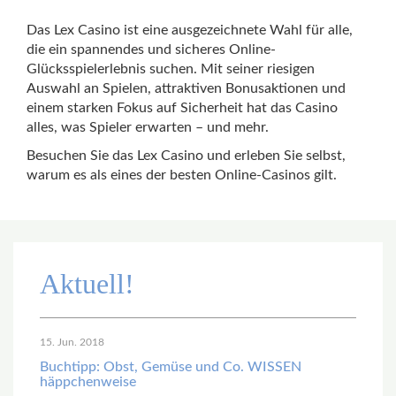
Das Lex Casino ist eine ausgezeichnete Wahl für alle,
die ein spannendes und sicheres Online-
Glücksspielerlebnis suchen. Mit seiner riesigen
Auswahl an Spielen, attraktiven Bonusaktionen und
einem starken Fokus auf Sicherheit hat das Casino
alles, was Spieler erwarten – und mehr.
Besuchen Sie das Lex Casino und erleben Sie selbst,
warum es als eines der besten Online-Casinos gilt.
Aktuell!
15. Jun. 2018
Buchtipp: Obst, Gemüse und Co. WISSEN
häppchenweise