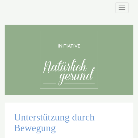
Naviga
Unterstützung durch
Bewegung